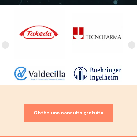
Evento
Tipo de Evento
Epilepsias
Virtual
Localización
Plataforma
Privada | Registro
Remoto
Fecha
7 y 8 Octubre 2024
Obtén una consulta gratuita