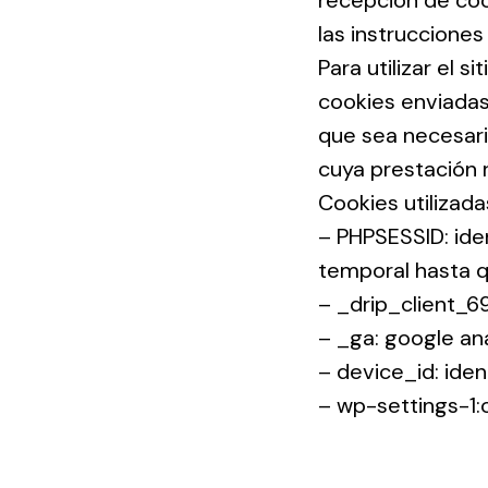
recepción de cook
las instruccione
Para utilizar el s
cookies enviadas 
que sea necesario
cuya prestación r
Cookies utilizada
– PHPSESSID: iden
temporal hasta qu
– _drip_client_6
– _ga: google ana
– device_id: iden
– wp-settings-1: