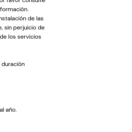
or favor consulte
nformación.
instalación de las
 sin perjuicio de
de los servicios
a duración
al año.